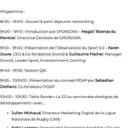
Programme :
8h30 – 9h00 : Accueil & petit-déjeuner networking
9h00 – 9h10 : Introduction par SPORSORA –
Magali Tézenas du
Montcel
, Directrice Générale de SPORSORA
9h10 – 9h45 : Présentation de l’Observatoire du Sport 3.0 –
Karen
Jouve
, CEO & Co-fondatrice Doors3 &
Guillaume Fischer
, Manager
Doors3, Leader Sport, Entertainment, Gaming
9h45 – 9h55 : Session Q/A
9h55 – 100h00 : Présentation du concept POAP par
Sebastian
Orellano
, Co-fondateur POAP
10h00 – 10h30 : Table Ronde « Le 3.0 au service des stratégies de
développement » avec …
Julien Michaud
, Directeur Marketing Digital de la Ligue
Nationale de Rugby (LNR)
Katia Lazarew
, Responsable Sponsoring Sportif du Groupe