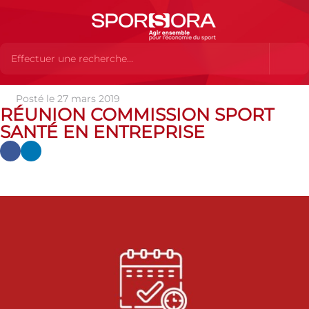
Posté le 27 mars 2019
Actualités
Actualités
Actualités SPORSORA
Collèges et
RÉUNION COMMISSION SPORT
commissions
Réunion Commission Sport Santé en Entreprise
SANTÉ EN ENTREPRISE