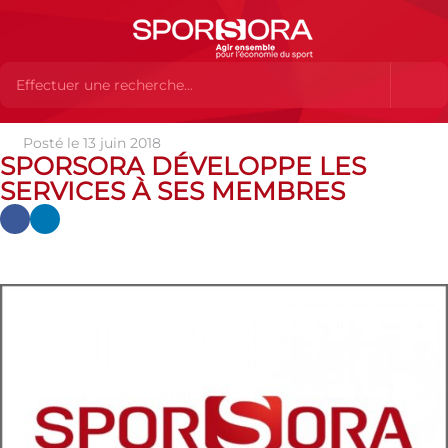
Posté le 13 juin 2018
Actualités
Actualités
Actualités SPORSORA
SPORSORA
SPORSORA DÉVELOPPE LES
développe les services à ses membres
SERVICES À SES MEMBRES