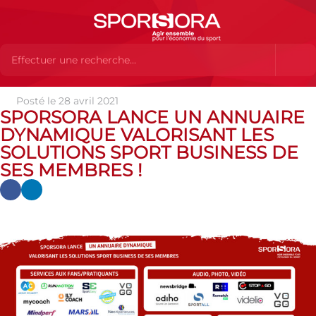
Posté le 28 avril 2021
Actualités
Actualités
Actualités SPORSORA
SPORSORA
SPORSORA LANCE UN ANNUAIRE
lance un annuaire dynamique valorisant les solutions sport business
DYNAMIQUE VALORISANT LES
de ses membres !
SOLUTIONS SPORT BUSINESS DE
SES MEMBRES !