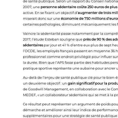
de santé publique. Selon un rapport du Conseil national
2007, une
personne sédentaire coûte 250 euros de plus
active. En se fixant un objectif d’
augmenter de trois mil
miserait donc sur une
économie de 750 millions d’euro
certaines pathologies, diminuant mécaniquement les fra
Vaincre la sédentarité passe notamment par la compré
2017, l’étude Esteban souligne que
près de 90 % des adul
sédentaires
par jour et 41 % d’entre eux plus de sept heur
l’OCDE, les employés français passent en moyenne 36 h
professionnel comme endroit privilégié pour influer su
la durée. Bien que l’APS fasse partie des habitudes per
pratique sportive représente une aubaine pour ancrer une
Au-delà de l’enjeu de santé publique clé pour le bien-êt
un deuxième objectif : un
gain significatif pour la produ
de Goodwill Management, en collaboration avec le Comit
MEDEF, « un collaborateur sédentaire qui se met à la p
Ce résultat peut représenter un argument de poids pour 
démarche et améliorer ainsi leur indice de performance 
supplémentaires pour une stratégie de santé publique e