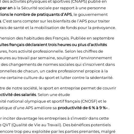
 des activités physiques et sportives (CNAPS) publié en
 par an
à la Sécurité sociale par rapport à une personne
lions le nombre de pratiquants d’APS
, le gouvernement
s
. C’est sans compter sur les bienfaits de l’APS pour traiter
is de santé et la mobilisation de fonds pour la prévoyance.
hension des habitudes des Français. Publiée en septembre
tes français déclaraient trois heures ou plus d’activités
es, hors activité professionnelle. Selon les chiffres de
eures au travail par semaine, soulignant l’environnement
r des changements de normes sociales qui s’inscrivent dans
sonnelles de chacun, un cadre professionnel propice à la
 certaine culture du sport et lutter contre la sédentarité.
re de notre société, le sport en entreprise permet de couvrir
ctivité des salariés
. Selon une étude
é national olympique et sportif français (CNOSF) et le
ratique d’une APS améliore sa
productivité de 6 % à 9 %
« .
inciter davantage les entreprises à s’investir dans cette
QVT (Qualité de Vie au Travail). Des bénéfices potentiels
ncore trop peu exploitée par les parties prenantes, malgré