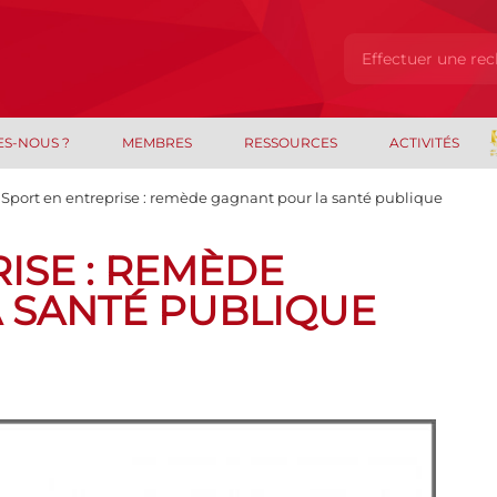
ES-NOUS ?
MEMBRES
RESSOURCES
ACTIVITÉS
Sport en entreprise : remède gagnant pour la santé publique
ISE : REMÈDE
 SANTÉ PUBLIQUE