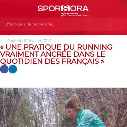
Posté le 14 février 2017
Actualités
Actualités
Actualités SPORSORA
« Une
« UNE PRATIQUE DU RUNNING
pratique du running vraiment ancrée dans le quotidien des
VRAIMENT ANCRÉE DANS LE
Français »
QUOTIDIEN DES FRANÇAIS »