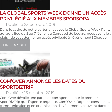
LA GLOBAL SPORTS WEEK DONNE UN ACCÈS
PRIVILÉGIÉ AUX MEMBRES SPORSORA
Publié le 23 octobre 2019
Dans le cadre de notre partenariat avec la Global Sports Week Paris,
qui aura lieu du 5 au 7 février au Carrousel du Louvre, nous avons le
plaisir de vous donner un accès privilégié à l’événement ! Chaque
entité membre de Sporsora bénéficiera d’un Pass d’une valeur de
LIRE LA SUITE
895 euros TTC mais aussi d’un tarif […]
COM’OVER ANNONCE LES DATES DU
SPORTBIZTRIP
Publié le 15 octobre 2019
Com’Over dévoile une partie de son agenda pour le premier
SportBizTrip que l’agence organise. Com’Over, l’agence conseil en
communication et en organisation d’événements, oeuvrant dans les
domaines du sport, de l’entertainment et de la RSE, a divulgué les