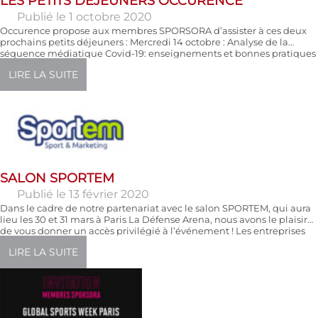
LES PETITS DÉJEUNERS OCCURENCE
Publié le 1 octobre 2020
Occurence propose aux membres SPORSORA d’assister à ces deux
prochains petits déjeuners : Mercredi 14 octobre : Analyse de la
séquence médiatique Covid-19: enseignements et bonnes pratiques
pour adapter sa stratégie RP Apprendre y compris d’une séquence
LIRE LA SUITE
de crise inédite. L’équipe Médias & Influence d’Occurrence a
rassemblé toutes les datas produites en matière d’analyse
médiatique pour […]
SALON SPORTEM
Publié le 13 février 2020
Dans le cadre de notre partenariat avec le salon SPORTEM, qui aura
lieu les 30 et 31 mars à Paris La Défense Arena, nous avons le plaisir
de vous donner un accès privilégié à l’événement ! Les entreprises
membres du réseau Sporsora pourront bénéficier du tarif « ayants-
LIRE LA SUITE
droit » soit une remise de 50% sur le prix […]