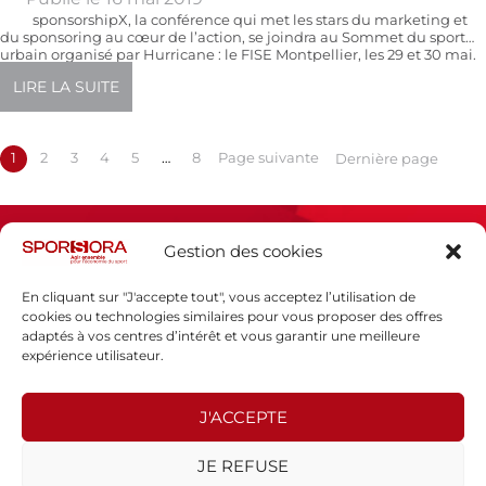
sponsorshipX, la conférence qui met les stars du marketing et
du sponsoring au cœur de l’action, se joindra au Sommet du sport
urbain organisé par Hurricane : le FISE Montpellier, les 29 et 30 mai.
Préparez-vous à accueillir tout ce que Montpellier a à offrir durant
LIRE LA SUITE
l’une des semaines les plus énergiques de l’année. Explorez […]
1
2
3
4
5
…
8
Page suivante
Dernière page
Gestion des cookies
En cliquant sur "J'accepte tout", vous acceptez l’utilisation de
cookies ou technologies similaires pour vous proposer des offres
adaptés à vos centres d’intérêt et vous garantir une meilleure
Espace presse
expérience utilisateur.
Mentions légales
Politique de confidentialité
J'ACCEPTE
SPORSORA
JE REFUSE
130 rue de Lourmel