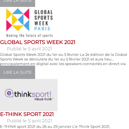
LIRE LA SUITE
GLOBAL SPORTS WEEK 2021
Publié le 5 avril 2021
Global Sports Week 2021 du 1er au 5 février La 2e édition de la Global
Sports Week se déroulera du 1er au 5 février 2021 et aura lieu
principalement en digital avec les speakers connectés en direct via
un dispositif de studios à Paris au cœur de la Tour Eiffel et dans les
LIRE LA SUITE
cinq futures villes hôtes des Jeux Olympiques […]
E-THINK SPORT 2021
Publié le 5 avril 2021
E-THINK sport 2021 du 26 au 29 janvier L’e-Think Sport 2021,