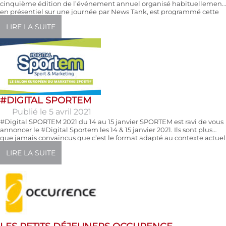
cinquième édition de l’événement annuel organisé habituellement
en présentiel sur une journée par News Tank, est programmé cette
année par visioconférence lors de quatre matinées consécutives,
LIRE LA SUITE
du mardi 26 au vendredi 29/01/2021. Chacune de ces demi-journées
sera consacrée à un domaine en particulier : les clubs, […]
#DIGITAL SPORTEM
Publié le 5 avril 2021
#Digital SPORTEM 2021 du 14 au 15 janvier SPORTEM est ravi de vous
annoncer le #Digital Sportem les 14 & 15 janvier 2021. Ils sont plus
que jamais convaincus que c’est le format adapté au contexte actuel
qui remplit nos objectifs communs de networking, d’innovation et
LIRE LA SUITE
de business. Cette édition digitale sur 2 JOURS conserve l’ADN
business de Sportem et offre les mêmes […]