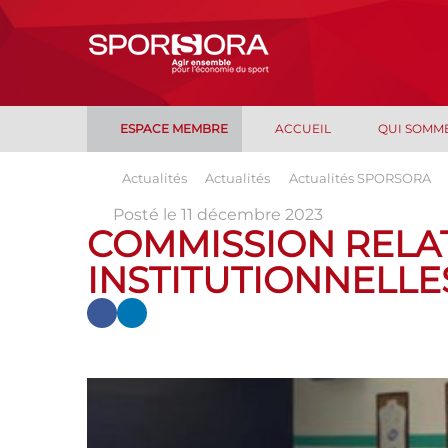
ESPACE MEMBRE
ACCUEIL
QUI SOMM
Actualités
Actualités
Actualités SPORSORA
Posté le 11 décembre 2023
COMMISSION RELA
INSTITUTIONNELLE