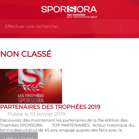
Actualités
Non classé
Page 2
NON CLASSÉ
PARTENAIRES DES TROPHÉES 2019
Publié le 10 janvier 2019
Découvrez dès maintenant les partenaires de la 15e édition des
Trophées SPORSORA. TOP PARTENAIRES Acteur historique du
tennis depuis plus de 45 ans, engagé auprès des fans avec le
programme We Are Tennis, BNP Paribas s’implique à tous les