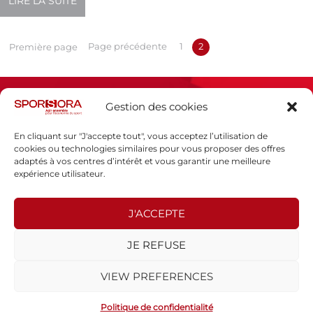
LIRE LA SUITE
niveaux de la pratique du tennis à travers le monde – […]
Page précédente
1
2
Première page
Gestion des cookies
En cliquant sur "J'accepte tout", vous acceptez l’utilisation de
cookies ou technologies similaires pour vous proposer des offres
adaptés à vos centres d’intérêt et vous garantir une meilleure
Espace presse
expérience utilisateur.
Mentions légales
Politique de confidentialité
J'ACCEPTE
SPORSORA
JE REFUSE
130 rue de Lourmel
75015 PARIS
VIEW PREFERENCES
sporsora@sporsora.com
Site réalisé par
WEB Stratégies
- © 2026 Tous droits réservés.
Politique de confidentialité